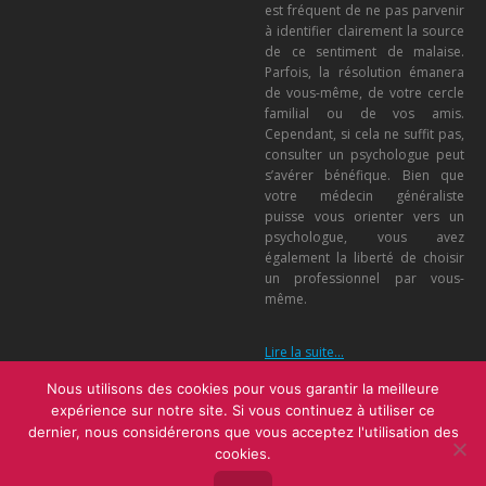
est fréquent de ne pas parvenir
à identifier clairement la source
de ce sentiment de malaise.
Parfois, la résolution émanera
de vous-même, de votre cercle
familial ou de vos amis.
Cependant, si cela ne suffit pas,
consulter un psychologue peut
s’avérer bénéfique. Bien que
votre médecin généraliste
puisse vous orienter vers un
psychologue, vous avez
également la liberté de choisir
un professionnel par vous-
même.
Lire la suite…
Nous utilisons des cookies pour vous garantir la meilleure
expérience sur notre site. Si vous continuez à utiliser ce
Menu
dernier, nous considérerons que vous acceptez l'utilisation des
Copyright ©2026
Privium Consulting - Services pour psychologues,
cookies.
psycho(thérapeutes) et hypnothérapeutes.
RGPD - Politique de Protection de la Vie Privée