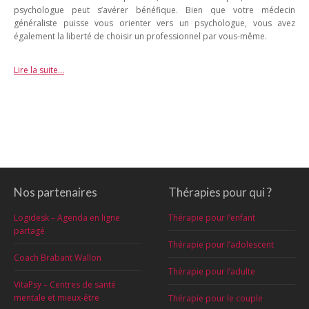
psychologue peut s’avérer bénéfique. Bien que votre médecin
généraliste puisse vous orienter vers un psychologue, vous avez
également la liberté de choisir un professionnel par vous-même.
Lire la suite…
Nos partenaires
Thérapies pour qui ?
Logidesk – Agenda en ligne
Thérapie pour l’enfant
partagé
Thérapie pour l’adolescent
Coach Brabant Wallon
Thérapie pour l’adulte
VitaPsy – Centres de santé
mentale et mieux-être
Thérapie pour le couple