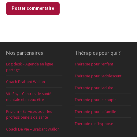
Poster commentaire
Nos partenaires
Thérapies pour qui ?
Logidesk – Agenda en ligne
Thérapie pour l’enfant
partagé
Thérapie pour l’adolescent
Coach Brabant Wallon
Thérapie pour l’adulte
VitaPsy – Centres de santé
mentale et mieux-être
Thérapie pour le couple
Privium – Services pour les
Thérapie pour la famille
professionnels de santé
Thérapie de l’hypnose
Coach De Vie – Brabant Wallon